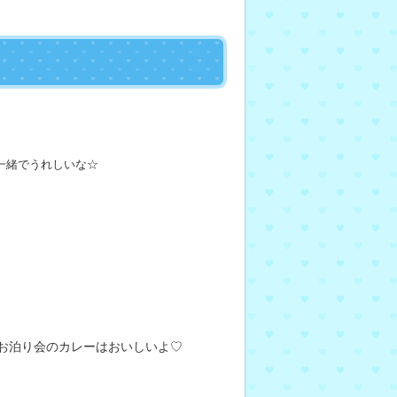
♪
一緒でうれしいな☆
お泊り会のカレーはおいしいよ♡