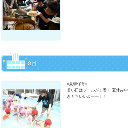
8月
○夏季保育○
暑い日はプールが１番！ 夏休み
きもちいいよーー！！