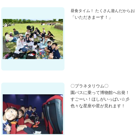
昼食タイム！ たくさん遊んだからお
「いただきまーす！」
〇プラネタリウム〇
園バスに乗って博物館へ出発！
すごーい！ほしがいっぱい☆彡
色々な星座や星が見れます！