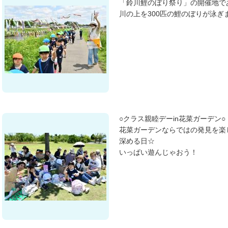
「鈴川鯉のぼり祭り」の開催地で
川の上を300匹の鯉のぼりが泳ぎ
○クラス親睦デーin花菜ガーデン○
花菜ガーデンならではの発見を楽
深める日☆
いっぱい遊んじゃおう！