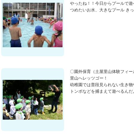
やったね！！今日からプールで遊
つめたいお水、大きなプール き
〇園外保育（土屋里山体験フィー
里山へレッツゴー！
幼稚園では普段見られない生き物
トンボなどを捕まえて遊べるんだ