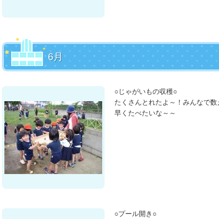
6月
○じゃがいもの収穫○
たくさんとれたよ～！みんなで数
早くたべたいな～～
○プール開き○