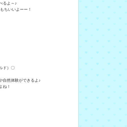
べるよ～♪
っもちいいよーー！
ルド）〇
や自然体験ができるよ♪
よね！