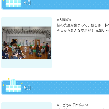
4月
○入園式○
皆の先生が集まって、嬉しさ一杯
今日からみんな友達だ！ 元気い
5月
○こどもの日の集い○