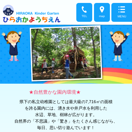
TEL
map
MENU
★自然豊かな園内環境★
県下の私立幼稚園としては最大級の7,716㎡の面積
を誇る園内には、
湧き水や井戸水を利用した
水辺、草地、樹林が広がります。
自然界の
「不思議」や「驚き」をたくさん感じながら、
毎日、思い切り遊んでいます！