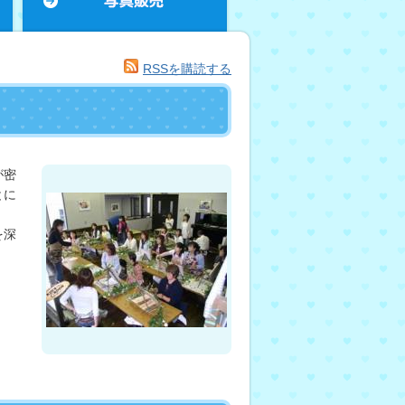
RSSを購読する
が密
とに
を深