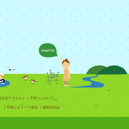
園生活アラカルト
|
平岡つぶやいた
）
|
平岡ビオトープ通信
|
湘南自然誌