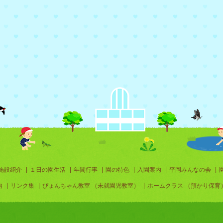
施設紹介
|
１日の園生活
|
年間行事
|
園の特色
|
入園案内
|
平岡みんなの会
|
内
|
リンク集
|
ぴょんちゃん教室 （未就園児教室）
|
ホームクラス （預かり保育